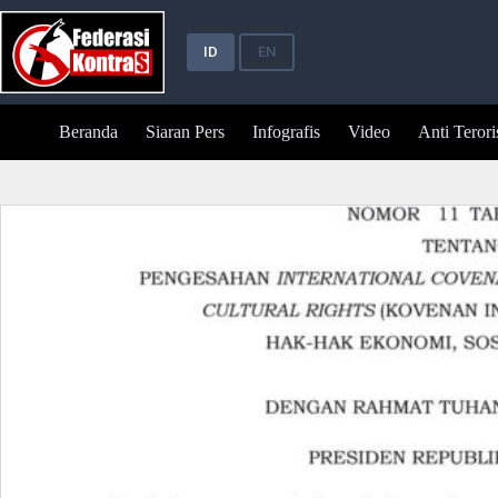
Skip
to
content
ID
EN
Beranda
Siaran Pers
Infografis
Video
Anti Teror