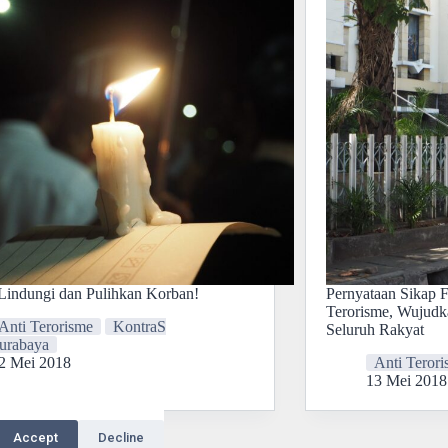
Lindungi dan Pulihkan Korban!
Pernyataan Sikap 
Terorisme, Wujudk
Anti Terorisme
KontraS
Seluruh Rakyat
urabaya
2 Mei 2018
Anti Teror
13 Mei 2018
Accept
Decline