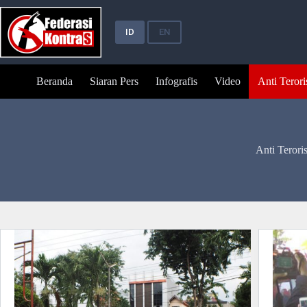
Skip
to
content
ID
EN
Beranda
Siaran Pers
Infografis
Video
Anti Teror
Anti Terori