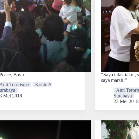
 Peace, Bayu
“Saya tidak takut, s
saya marah!”
Anti Terorisme
KontraS
urabaya
Anti Teror
3 Mei 2018
Surabaya
23 Mei 2018