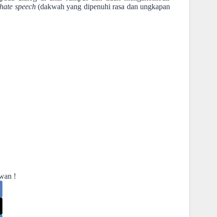
hate speech
(dakwah yang dipenuhi rasa dan ungkapan
wan !