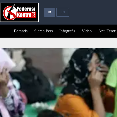
Skip
to
content
ID
EN
Beranda
Siaran Pers
Infografis
Video
Anti Teror