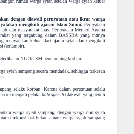
bangun rumah warga syiah setelah warga syiah keluar
nakan dengan diawali pernyataan atau ikrar warga
yatakan mengikuti ajaran Islam Sunni
. Pernyataan
intah dan masyarakat luas. Pernyataan Menteri Agama
yarakat yang tergabung dalam BASSRA yang intinya
ng menyatakan keluar dari ajaran syiah dan mengikuti
i (terlampir).
s keterlibatan NGO/LSM pendamping korban.
rga syiah sampang secara mendadak, sehingga terkesan
n.
mpang selaku korban. Karena dalam pertemuan selalu
ma ini menjadi pelaku
hate speech
(dakwah yang penuh
 antara warga syiah sampang, dengan warga non syiah
utama rekonsiliasi bukan antara warga syiah sampang