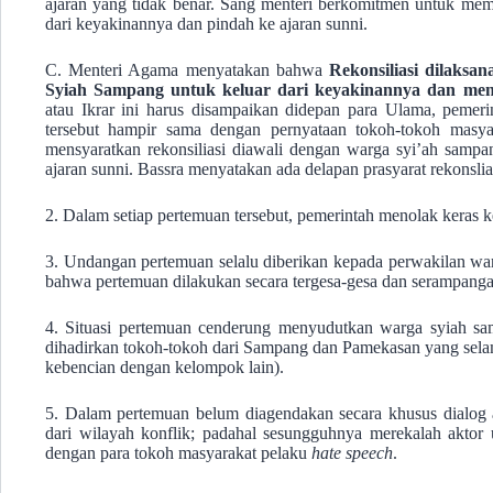
ajaran yang tidak benar. Sang menteri berkomitmen untuk mem
dari keyakinannya dan pindah ke ajaran sunni.
C. Menteri Agama menyatakan bahwa
Rekonsiliasi dilaksa
Syiah Sampang untuk keluar dari keyakinannya dan men
atau Ikrar ini harus disampaikan didepan para Ulama, pemer
tersebut hampir sama dengan pernyataan tokoh-tokoh mas
mensyaratkan rekonsiliasi diawali dengan warga syi’ah sampa
ajaran sunni. Bassra menyatakan ada delapan prasyarat rekonslias
2. Dalam setiap pertemuan tersebut, pemerintah menolak kera
3. Undangan pertemuan selalu diberikan kepada perwakilan wa
bahwa pertemuan dilakukan secara tergesa-gesa dan serampanga
4. Situasi pertemuan cenderung menyudutkan warga syiah sa
dihadirkan tokoh-tokoh dari Sampang dan Pamekasan yang sela
kebencian dengan kelompok lain).
5. Dalam pertemuan belum diagendakan secara khusus dialog
dari wilayah konflik; padahal sesungguhnya merekalah aktor 
dengan para tokoh masyarakat pelaku
hate speech
.