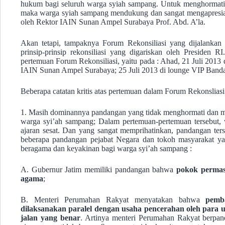
hukum bagi seluruh warga syiah sampang. Untuk menghormati
maka warga syiah sampang mendukung dan sangat mengapresiasi
oleh Rektor IAIN Sunan Ampel Surabaya Prof. Abd. A’la.
Akan tetapi, tampaknya Forum Rekonsiliasi yang dijalankan
prinsip-prinsip rekonsiliasi yang digariskan oleh Presiden R
pertemuan Forum Rekonsiliasi, yaitu pada : Ahad, 21 Juli 2013
IAIN Sunan Ampel Surabaya; 25 Juli 2013 di lounge VIP Banda
Beberapa catatan kritis atas pertemuan dalam Forum Rekonsliasi 
1. Masih dominannya pandangan yang tidak menghormati dan m
warga syi’ah sampang; Dalam pertemuan-pertemuan tersebut, 
ajaran sesat. Dan yang sangat memprihatinkan, pandangan ters
beberapa pandangan pejabat Negara dan tokoh masyarakat y
beragama dan keyakinan bagi warga syi’ah sampang :
A. Gubernur Jatim memiliki pandangan bahwa
pokok permas
agama
;
B. Menteri Perumahan Rakyat menyatakan bahwa
pemb
dilaksanakan paralel dengan usaha pencerahan oleh para
jalan yang benar
. Artinya menteri Perumahan Rakyat berpa