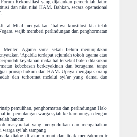
Forum Rekonsiliasi yang dijalankan pemerintah Jatim
itusi dan nilai-nilai HAM. Bahkan, secara operasional
Y.
l al Milal menyatakan ‘bahwa konstitusi kita telah
Negara, wajib memberi perlindungan dan penghormatan
an Menteri Agama sama sekali belum menunjukkan
nyatakan ‘Apabila terdapat sejumlah tokoh agama atau
erpindah keyakinan maka hal tersebut boleh dilakukan
rmatan kebebasan berkeyakinan dan beragama, tanpa
langgar prinsip hukum dan HAM. Upaya mengajak orang
radab dan terhormat melalui syi’ar yang damai dan
rinsip pemulihan, penghormatan dan perlindungan Hak-
hal ini pemulangan warga syiah ke kampungya dengan
elah hancur.
okoh masyarakat yang menyudutkan dan mengabaikan
i warga syi’ah sampang
pada dialog di akar rumput dan tidak mengakomodir