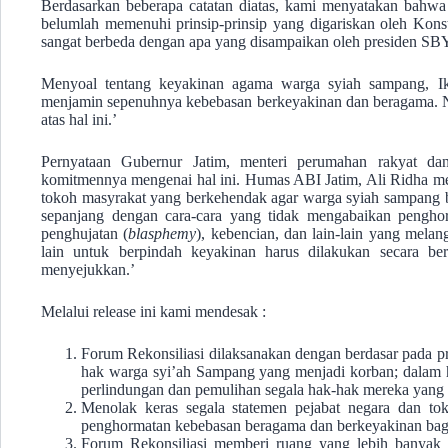
Berdasarkan beberapa catatan diatas, kami menyatakan bahwa 
belumlah memenuhi prinsip-prinsip yang digariskan oleh Konst
sangat berbeda dengan apa yang disampaikan oleh presiden SB
Menyoal tentang keyakinan agama warga syiah sampang, Ikli
menjamin sepenuhnya kebebasan berkeyakinan dan beragama. 
atas hal ini.’
Pernyataan Gubernur Jatim, menteri perumahan rakyat d
komitmennya mengenai hal ini. Humas ABI Jatim, Ali Ridha me
tokoh masyrakat yang berkehendak agar warga syiah sampang b
sepanjang dengan cara-cara yang tidak mengabaikan pengho
penghujatan (
blasphemy
), kebencian, dan lain-lain yang me
lain untuk berpindah keyakinan harus dilakukan secara be
menyejukkan.’
Melalui release ini kami mendesak :
Forum Rekonsiliasi dilaksanakan dengan berdasar pada p
hak warga syi’ah Sampang yang menjadi korban; dalam 
perlindungan dan pemulihan segala hak-hak mereka yang t
Menolak keras segala statemen pejabat negara dan t
penghormatan kebebasan beragama dan berkeyakinan bag
Forum Rekonsiliasi memberi ruang yang lebih banyak 